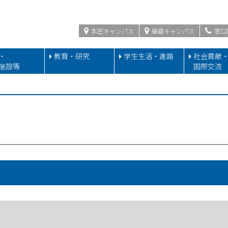
本庄キャンパス
鍋島キャンパス
窓口
・
教育・研究
学生生活・進路
社会貢献
施設等
国際交流