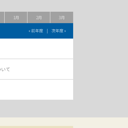
1月
2月
3月
« 前年度
|
次年度 »
ついて