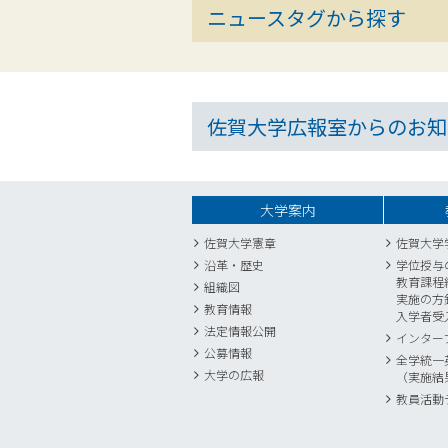
ニュースタグから探す
佐賀大学広報室からのお知
大学案内
佐賀大学憲章
佐賀大学
沿革・歴史
学位授与
教育課程
組織図
実施の方
教育情報
入学者受
法定情報公開
インター
公募情報
全学統一
大学の広報
（実施結
教員活動