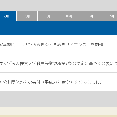
7月
8月
9月
10月
11月
12月
究室訪問行事「ひらめき☆ときめきサイエンス」を開催
立大学法人佐賀大学職員兼業規程第7条の規定に基づく公表に
方公共団体からの寄付（平成27年度分）を公表しました