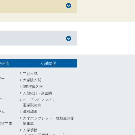
際交流
入試関係
学部入試
ター
大学院入試
ー
3年次編入学
入試統計
・
過去問
P）
オープンキャンパス・
進学説明会
ラム
資料請求
大学パンフレット・受験生応援
修留学生
情報誌
入学手続
（Web入学手続システム）