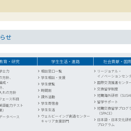
らせ
教育・研究
学生生活・進路
社会貢献・国
学士力
相談窓口一覧
リージョナル・
イノベーションセン
の方針、
学生相談・支援
編成・
国際交流推進センタ
学生便覧
針、
交換留学制度
時間割
入れの方針
短期海外研修（SUSA
課外活動
フェース科目
留学サポート
学生寄宿舎
英語能力テスト
短期交換留学プログ
学生生活
果）
（SPACE）
ウェルビーイング創造センター
データベース
日本語・日本文化研
キャリア支援部門
プログラム