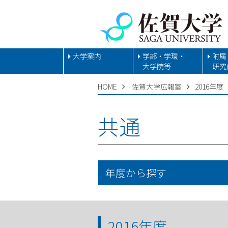
大学案内
学部・学環・
附属
大学院等
研究
HOME
佐賀大学広報室
2016年度
共通
年度から探す
2016年度