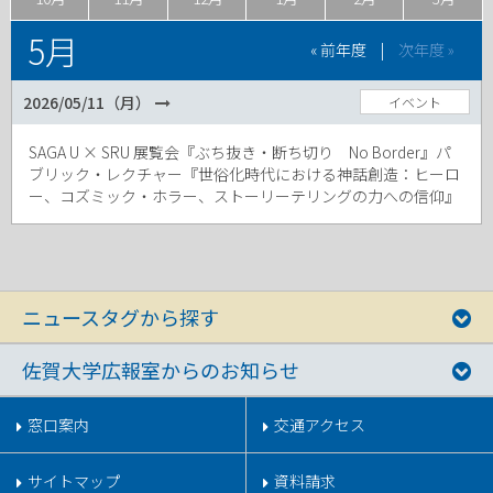
5月
« 前年度
|
次年度 »
2026/05/11（月）
イベント
SAGA U × SRU 展覧会『ぶち抜き・断ち切り No Border』パ
ブリック・レクチャー『世俗化時代における神話創造：ヒーロ
ー、コズミック・ホラー、ストーリーテリングの力への信仰』
ニュースタグから探す
佐賀大学広報室からのお知らせ
窓口案内
交通アクセス
サイトマップ
資料請求