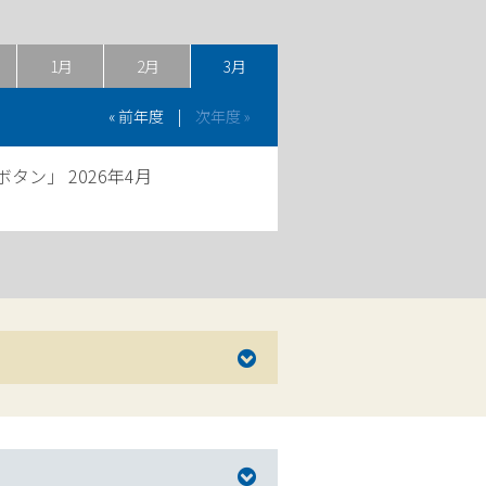
1月
2月
3月
« 前年度
|
次年度 »
ン」 2026年4月