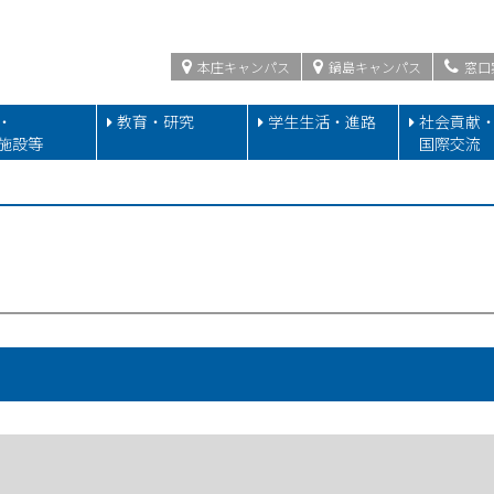
本庄キャンパス
鍋島キャンパス
窓口
・
教育・研究
学生生活・進路
社会貢献
施設等
国際交流