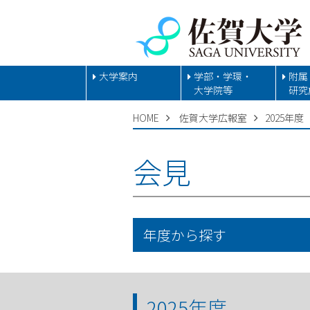
大学案内
学部・学環・
附属
大学院等
研究
HOME
佐賀大学広報室
2025年度
会見
年度から探す
2025年度