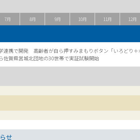
7月
8月
9月
10月
11月
12月
学連携で開発 高齢者が自ら押すみまもりボタン「いろどり＋ボタ
ら佐賀県営城北団地の30世帯で実証試験開始
らせ