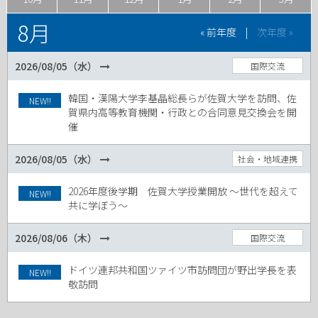
8月
« 前年度
|
次年度 »
2026/08/05（水）
国際交流
韓国・漢陽大学李基晶総長らが佐賀大学を訪問、佐
NEW!!
賀県内高等教育機関・行政との合同意見交換会を開
催
2026/08/05（水）
社会・地域連携
2026年度後学期 佐賀大学授業開放 ～世代を超えて
NEW!!
共に学ぼう～
2026/08/06（木）
国際交流
ドイツ連邦共和国ツァイツ市訪問団が野出学長を表
NEW!!
敬訪問