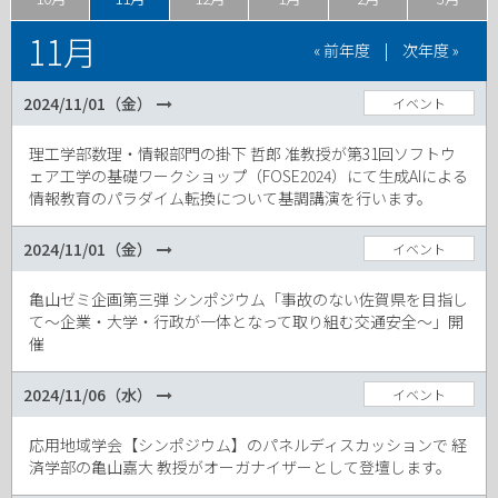
11月
« 前年度
|
次年度 »
2024/11/01（金）
イベント
理工学部数理・情報部門の掛下 哲郎 准教授が第31回ソフトウ
ェア工学の基礎ワークショップ（FOSE2024）にて生成AIによる
情報教育のパラダイム転換について基調講演を行います。
2024/11/01（金）
イベント
亀山ゼミ企画第三弾 シンポジウム「事故のない佐賀県を目指し
て〜企業・大学・行政が一体となって取り組む交通安全〜」開
催
2024/11/06（水）
イベント
応用地域学会【シンポジウム】のパネルディスカッションで 経
済学部の亀山嘉大 教授がオーガナイザーとして登壇します。