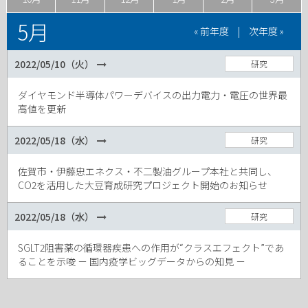
5月
« 前年度
|
次年度 »
2022/05/10（火）
研究
ダイヤモンド半導体パワーデバイスの出力電力・電圧の世界最
高値を更新
2022/05/18（水）
研究
佐賀市・伊藤忠エネクス・不二製油グループ本社と共同し、
CO2を活用した大豆育成研究プロジェクト開始のお知らせ
2022/05/18（水）
研究
SGLT2阻害薬の循環器疾患への作用が“クラスエフェクト”であ
ることを示唆 － 国内疫学ビッグデータからの知見 －