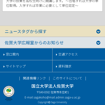
大学の授業を高校生向けに開講します。 ～合格すれば大学の単
位取得。入学すれば卒業に必要として単位認定～
ニュースタグから探す
佐賀大学広報室からのお知らせ
窓口案内
交通アクセス
サイトマップ
資料請求
関連機構リンク
このサイトについて
国立大学法人佐賀大学
〒840-8502 佐賀市本庄町1
E-mail.
sagakoho@mail.admin.saga-u.ac.jp
Copyright
Saga University