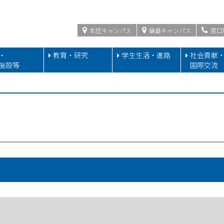
本庄キャンパス
鍋島キャンパス
窓口
・
教育・研究
学生生活・進路
社会貢献
施設等
国際交流