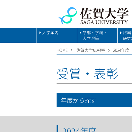
大学案内
学部・学環・
附属
大学院等
研究
HOME
佐賀大学広報室
2024年度
受賞・表彰
年度から探す
2024年度