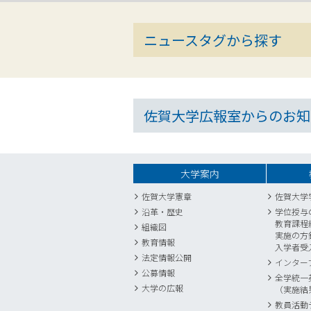
ニュースタグから探す
佐賀大学広報室からのお知
大学案内
佐賀大学憲章
佐賀大学
沿革・歴史
学位授与
教育課程
組織図
実施の方
教育情報
入学者受
法定情報公開
インター
公募情報
全学統一
大学の広報
（実施結
教員活動