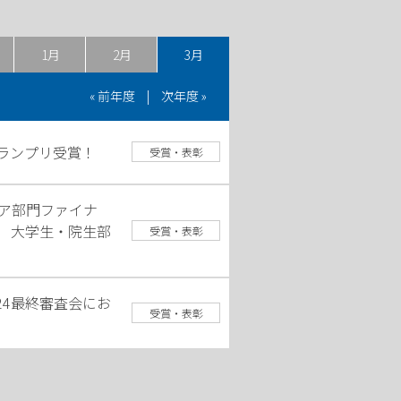
1月
2月
3月
« 前年度
|
次年度 »
ランプリ受賞！
受賞・表彰
ュア部門ファイナ
4 大学生・院生部
受賞・表彰
24最終審査会にお
受賞・表彰