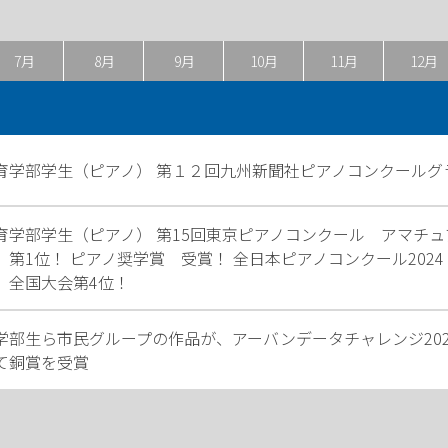
7月
8月
9月
10月
11月
12月
育学部学生（ピアノ） 第１２回九州新聞社ピアノコンクールグ
育学部学生（ピアノ） 第15回東京ピアノコンクール アマチ
 第1位！ ピアノ奨学賞 受賞！ 全日本ピアノコンクール202
 全国大会第4位！
学部生ら市民グループの作品が、アーバンデータチャレンジ20
て銅賞を受賞