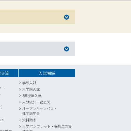
際交流
入試関係
学部入試
ター
大学院入試
ー
3年次編入学
入試統計
・
過去問
P）
オープンキャンパス・
進学説明会
ラム
資料請求
大学パンフレット・受験生応援