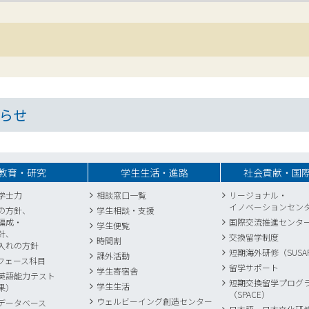
らせ
教育・研究
学生生活・進路
社会貢献・国
学士力
相談窓口一覧
リージョナル・
イノベーションセン
の方針、
学生相談・支援
編成・
国際交流推進センタ
学生便覧
針、
交換留学制度
時間割
入れの方針
短期海外研修（SUSA
課外活動
フェース科目
留学サポート
学生寄宿舎
英語能力テスト
短期交換留学プログ
学生生活
果）
（SPACE）
ウェルビーイング創造センター
データベース