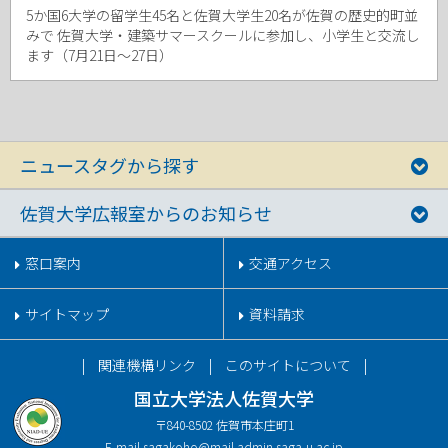
5か国6大学の留学生45名と佐賀大学生20名が佐賀の歴史的町並
みで 佐賀大学・建築サマースクールに参加し、小学生と交流し
ます（7月21日～27日）
ニュースタグから探す
佐賀大学広報室からのお知らせ
窓口案内
交通アクセス
サイトマップ
資料請求
関連機構リンク
このサイトについて
国立大学法人佐賀大学
〒840-8502 佐賀市本庄町1
E-mail.
sagakoho@mail.admin.saga-u.ac.jp