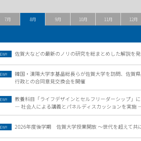
7月
8月
9月
10月
11月
12月
佐賀大などの最新のノリの研究を総まとめした解説を発
EW!!
韓国・漢陽大学李基晶総長らが佐賀大学を訪問、佐賀県
EW!!
行政との合同意見交換会を開催
教養科目「ライフデザインとセルフリーダーシップ」に
EW!!
― 社会人による講義とパネルディスカッションを実施 
2026年度後学期 佐賀大学授業開放 ～世代を超えて共
EW!!