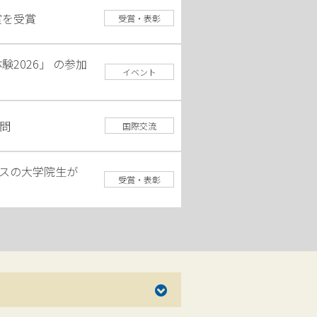
賞を受賞
受賞・表彰
2026」 の参加
イベント
問
国際交流
スの大学院生が
受賞・表彰