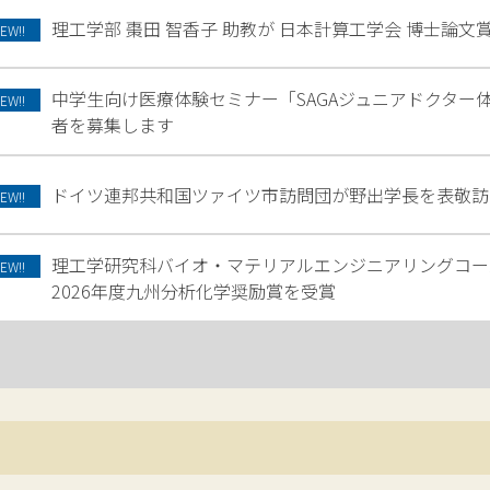
理工学部 棗田 智香子 助教が 日本計算工学会 博士論文
EW!!
中学生向け医療体験セミナー「SAGAジュニアドクター体験
EW!!
者を募集します
ドイツ連邦共和国ツァイツ市訪問団が野出学長を表敬訪
EW!!
理工学研究科バイオ・マテリアルエンジニアリングコー
EW!!
2026年度九州分析化学奨励賞を受賞