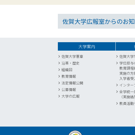
佐賀大学広報室からのお知
大学案内
佐賀大学憲章
佐賀大学
沿革・歴史
学位授与
教育課程
組織図
実施の方
教育情報
入学者受
法定情報公開
インター
公募情報
全学統一
大学の広報
（実施結
教員活動