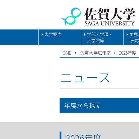
大学案内
学部・学環・
附属
大学院等
研究
HOME
佐賀大学広報室
2026年度
ニュース
年度から探す
2026年度