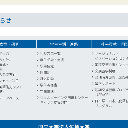
らせ
教育・研究
学生生活・進路
社会貢献・国
学士力
相談窓口一覧
リージョナル・
イノベーションセン
の方針、
学生相談・支援
編成・
国際交流推進センタ
学生便覧
針、
交換留学制度
時間割
入れの方針
短期海外研修（SUSA
課外活動
フェース科目
留学サポート
学生寄宿舎
英語能力テスト
短期交換留学プログ
学生生活
果）
（SPACE）
ウェルビーイング創造センター
データベース
日本語・日本文化研
キャリア支援部門
プログラム
国立大学法人佐賀大学