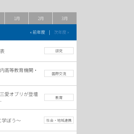
1月
2月
3月
« 前年度
|
次年度 »
表
研究
内高等教育機関・
国際交流
三愛オブリが登壇
教育
―
に学ぼう～
社会・地域連携