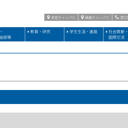
本庄キャンパス
鍋島キャンパス
窓口
・
教育・研究
学生生活・進路
社会貢献
施設等
国際交流