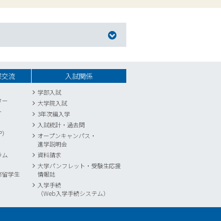
際交流
入試関係
学部入試
ター
大学院入試
ー
3年次編入学
入試統計
・
過去問
P）
オープンキャンパス・
進学説明会
ラム
資料請求
大学パンフレット・受験生応援
修留学生
情報誌
入学手続
（Web入学手続システム）