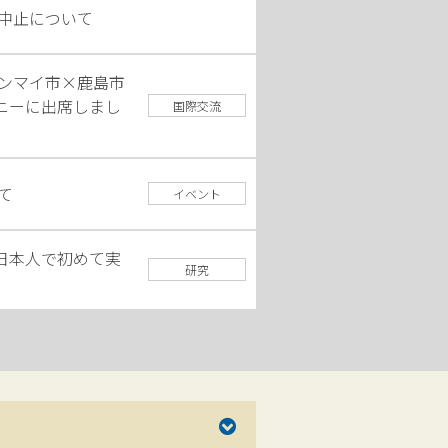
中止について
ンマイ市×鹿島市
ニーに出席しまし
国際交流
て
イベント
日本人で初めて実
研究