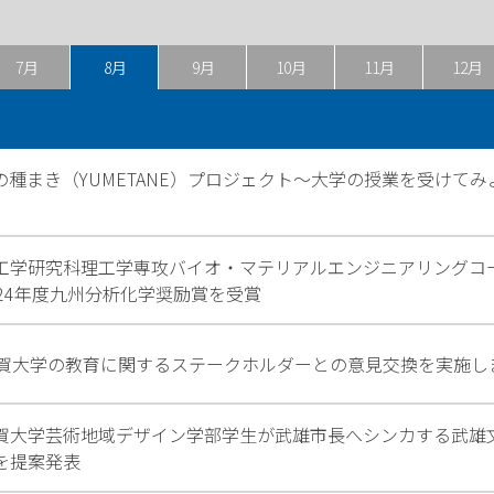
7月
8月
9月
10月
11月
12月
の種まき（YUMETANE）プロジェクト～大学の授業を受けて
工学研究科理工学専攻バイオ・マテリアルエンジニアリングコ
024年度九州分析化学奨励賞を受賞
賀大学の教育に関するステークホルダーとの意見交換を実施し
賀大学芸術地域デザイン学部学生が武雄市長へシンカする武雄
を提案発表