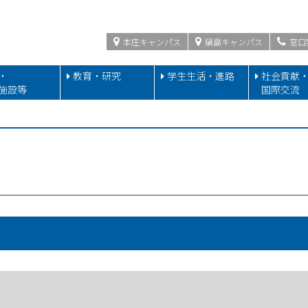
本庄キャンパス
鍋島キャンパス
窓口
・
教育・研究
学生生活・進路
社会貢献
施設等
国際交流