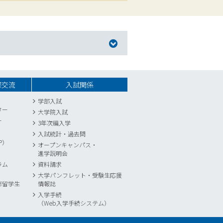
際交流
入試関係
学部入試
ター
大学院入試
ー
3年次編入学
入試統計
・
過去問
P）
オープンキャンパス・
進学説明会
ラム
資料請求
大学パンフレット・受験生応援
修留学生
情報誌
入学手続
（Web入学手続システム）