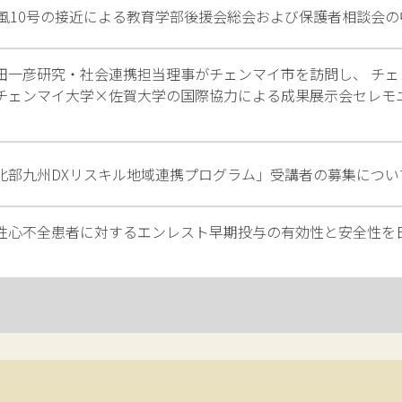
風10号の接近による教育学部後援会総会および保護者相談会の
田一彦研究・社会連携担当理事がチェンマイ市を訪問し、 チェ
チェンマイ大学×佐賀大学の国際協力による成果展示会セレモ
北部九州DXリスキル地域連携プログラム」受講者の募集につい
性心不全患者に対するエンレスト早期投与の有効性と安全性を