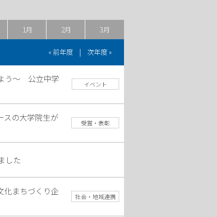
1月
2月
3月
« 前年度
|
次年度 »
みよう～ 公立中学
イベント
ースの大学院生が
受賞・表彰
ました
文化まちづくり企
社会・地域連携