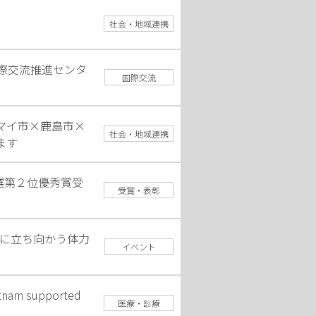
社会・地域連携
際交流推進センタ
国際交流
マイ市×鹿島市×
社会・地域連携
ます
本選第２位優秀賞受
受賞・表彰
伸に立ち向かう体力
イベント
m supported
医療・診療