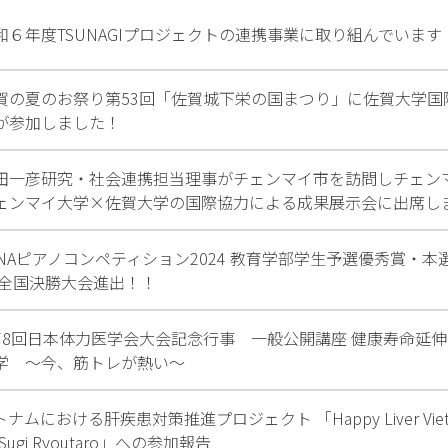
和６年度TSUNAGIプロジェクトの連携事業に取り組んでいます
賀の夏のお祭り第53回「佐賀城下栄の国まつり」に佐賀大学国
が参加しました！
田一彦研究・社会連携担当理事がチェンマイ市を訪問しチェン
ェンマイ大学×佐賀大学の国際協力による成果展示会に出席し
TNAピアノコンペティション2024 教育学部学生予選優秀賞・
 全国決勝大会進出！！
78回日本体力医学会大会記念行事 一般公開講座 健康寿命延
学 ～今、筋トレが熱い～
ナムにおける肝疾患対策推進プロジェクト 「Happy Liver Vietna
 Sugi Ryoutaro」への参加報告