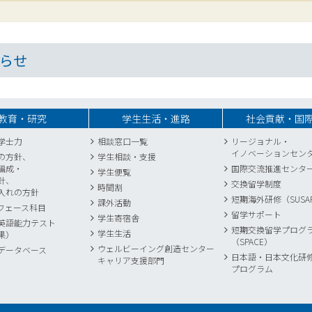
らせ
教育・研究
学生生活・進路
社会貢献・国
学士力
相談窓口一覧
リージョナル・
イノベーションセン
の方針、
学生相談・支援
編成・
国際交流推進センタ
学生便覧
針、
交換留学制度
時間割
入れの方針
短期海外研修（SUSA
課外活動
フェース科目
留学サポート
学生寄宿舎
英語能力テスト
短期交換留学プログ
学生生活
果）
（SPACE）
ウェルビーイング創造センター
データベース
日本語・日本文化研
キャリア支援部門
プログラム