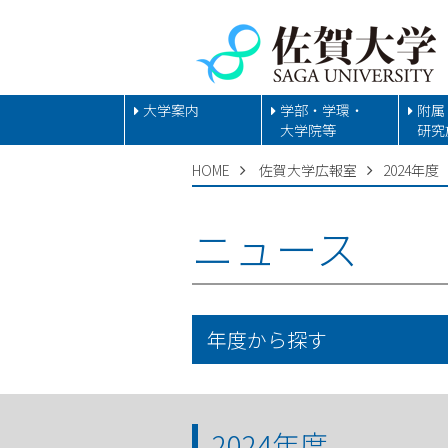
大学案内
学部・学環・
附属
大学院等
研究
HOME
佐賀大学広報室
2024年度
ニュース
年度から探す
2024年度