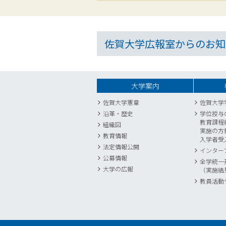
佐賀大学広報室からのお知
大学案内
佐賀大学憲章
佐賀大学
沿革・歴史
学位授与
教育課程
組織図
実施の方
教育情報
入学者受
法定情報公開
インター
公募情報
全学統一
大学の広報
（実施結
教員活動