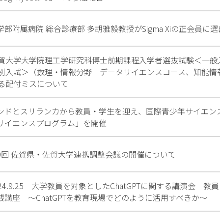
学部附属病院 総合診療部 多胡雅毅教授がSigma Xiの正会員に選
賀大学大学院理工学研究科博士前期課程入学者選抜試験＜一般
別入試＞（数理・情報分野 データサイエンスコース、知能情
る配付ミスについて
ンドとスリランカから教員・学生を迎え、国際青少年サイエン
サイエンスプログラム」を開催
9回 佐賀県・佐賀大学連携調整会議の開催について
024.9.25 大学教員を対象としたChatGPTに関する講演会 教員
践講座 ～ChatGPTを教育現場でどのように活用すべきか～