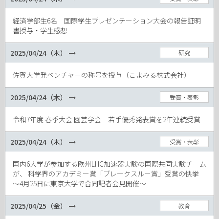
経済学部生6名 国際学生プレゼンテーション大会の報告証明
書授与・学生感想
2025/04/24（木）
研究
佐賀大学発ベンチャーの称号を授与（こよみる株式会社）
2025/04/24（木）
受賞・表彰
令和7年度 春季大会 園芸学会 若手優秀発表賞を2年連続受賞
2025/04/24（木）
受賞・表彰
国内6大学が参加する欧州LHC加速器実験の国際共同実験チーム
が、 科学界のアカデミー賞「ブレークスルー賞」受賞の快挙
～4月25日に東京大学で合同記者会見開催～
2025/04/25（金）
教育