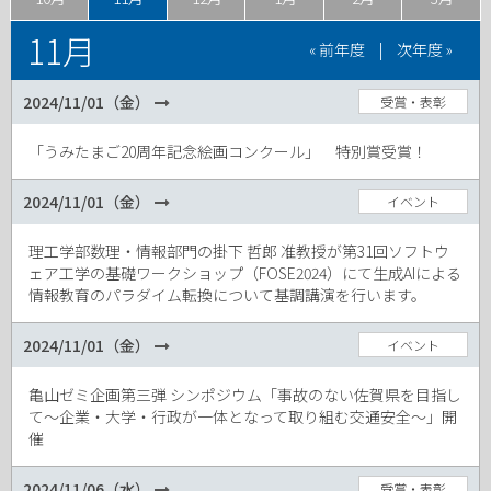
11月
« 前年度
|
次年度 »
2024/11/01（金）
受賞・表彰
「うみたまご20周年記念絵画コンクール」 特別賞受賞！
2024/11/01（金）
イベント
理工学部数理・情報部門の掛下 哲郎 准教授が第31回ソフトウ
ェア工学の基礎ワークショップ（FOSE2024）にて生成AIによる
情報教育のパラダイム転換について基調講演を行います。
2024/11/01（金）
イベント
亀山ゼミ企画第三弾 シンポジウム「事故のない佐賀県を目指し
て〜企業・大学・行政が一体となって取り組む交通安全〜」開
催
2024/11/06（水）
受賞・表彰