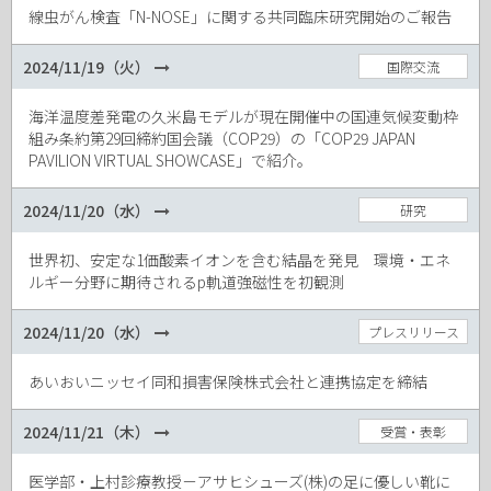
線虫がん検査「N-NOSE」に関する共同臨床研究開始のご報告
2024/11/19（火）
国際交流
海洋温度差発電の久米島モデルが現在開催中の国連気候変動枠
組み条約第29回締約国会議（COP29）の「COP29 JAPAN
PAVILION VIRTUAL SHOWCASE」で紹介。
2024/11/20（水）
研究
世界初、安定な1価酸素イオンを含む結晶を発見 環境・エネ
ルギー分野に期待されるp軌道強磁性を初観測
2024/11/20（水）
プレスリリース
あいおいニッセイ同和損害保険株式会社と連携協定を締結
2024/11/21（木）
受賞・表彰
医学部・上村診療教授－アサヒシューズ(株)の足に優しい靴に